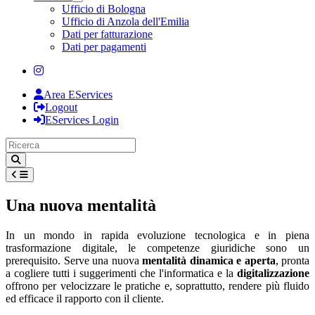
Toggle Dropdown
Ufficio di Bologna
Ufficio di Anzola dell'Emilia
Dati per fatturazione
Dati per pagamenti
Area EServices
Logout
EServices Login
Una nuova mentalità
In un mondo in rapida evoluzione tecnologica e in piena
trasformazione digitale, le competenze giuridiche sono un
prerequisito. Serve una nuova
mentalità dinamica e aperta
, pronta
a cogliere tutti i suggerimenti che l'informatica e la
digitalizzazione
offrono per velocizzare le pratiche e, soprattutto, rendere più fluido
ed efficace il rapporto con il cliente.