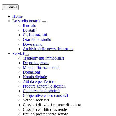
Menu
Home
Lo studio notarile
Toggle Dropdown
Il notaio
Lo staff
Collaborazioni
Orari dello studio
Dove siamo
Archivio delle news del notaio
Servizi
Toggle Dropdown
Trasferimenti immobiliari
Deposito prezzo
Mutui e finanziamenti
Donazioni
Notaio digitale
Atti da e per l'estero
Procure generali e speciali
Costituzione di società
Cooperative e loro consorzi
Verbali societari
Cessioni di azioni e quote di società
Cessioni e affitti di aziende
Enti no profit e terzo settore