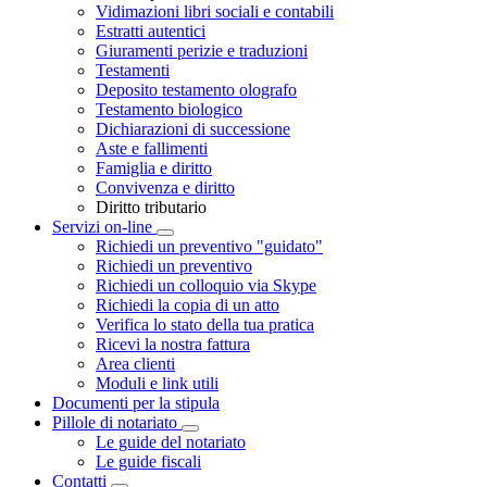
Vidimazioni libri sociali e contabili
Estratti autentici
Giuramenti perizie e traduzioni
Testamenti
Deposito testamento olografo
Testamento biologico
Dichiarazioni di successione
Aste e fallimenti
Famiglia e diritto
Convivenza e diritto
Diritto tributario
Servizi on-line
Toggle Dropdown
Richiedi un preventivo "guidato"
Richiedi un preventivo
Richiedi un colloquio via Skype
Richiedi la copia di un atto
Verifica lo stato della tua pratica
Ricevi la nostra fattura
Area clienti
Moduli e link utili
Documenti per la stipula
Pillole di notariato
Toggle Dropdown
Le guide del notariato
Le guide fiscali
Contatti